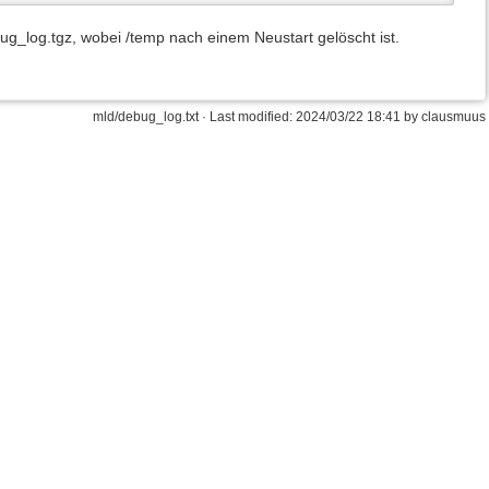
g_log.tgz, wobei /temp nach einem Neustart gelöscht ist.
mld/debug_log.txt · Last modified: 2024/03/22 18:41 by clausmuus