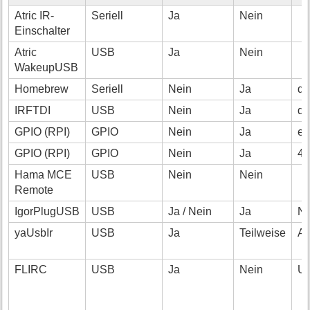
Atric IR-
Seriell
Ja
Nein
Einschalter
Atric
USB
Ja
Nein
WakeupUSB
Homebrew
Seriell
Nein
Ja
dr
IRFTDI
USB
Nein
Ja
dr
GPIO (RPI)
GPIO
Nein
Ja
ei
GPIO (RPI)
GPIO
Nein
Ja
4 
Hama MCE
USB
Nein
Nein
Remote
IgorPlugUSB
USB
Ja / Nein
Ja
Nu
yaUsbIr
USB
Ja
Teilweise
Au
FLIRC
USB
Ja
Nein
U