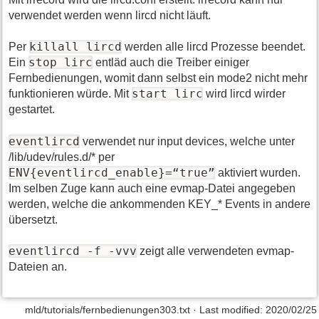
verwendet werden wenn lircd nicht läuft.
killall lircd
Per
werden alle lircd Prozesse beendet.
stop lirc
Ein
entläd auch die Treiber einiger
Fernbedienungen, womit dann selbst ein mode2 nicht mehr
start lirc
funktionieren würde. Mit
wird lircd wirder
gestartet.
eventlircd
verwendet nur input devices, welche unter
/lib/udev/rules.d/* per
ENV{eventlircd_enable}=“true”
aktiviert wurden.
Im selben Zuge kann auch eine evmap-Datei angegeben
werden, welche die ankommenden KEY_* Events in andere
übersetzt.
eventlircd -f -vvv
zeigt alle verwendeten evmap-
Dateien an.
mld/tutorials/fernbedienungen303.txt · Last modified: 2020/02/25