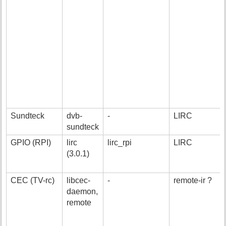
Sundteck
dvb-
-
LIRC
sundteck
GPIO (RPI)
lirc
lirc_rpi
LIRC
(3.0.1)
CEC (TV-rc)
libcec-
-
remote-ir ?
daemon,
remote