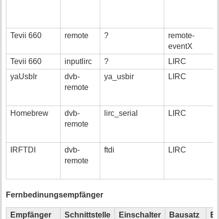
Tevii 660
remote
?
remote-
eventX
Tevii 660
inputlirc
?
LIRC
yaUsbIr
dvb-
ya_usbir
LIRC
remote
Homebrew
dvb-
lirc_serial
LIRC
remote
IRFTDI
dvb-
ftdi
LIRC
remote
Fernbedinungsempfänger
Empfänger
Schnittstelle
Einschalter
Bausatz
Be