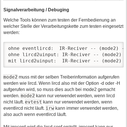
Signalverarbeitung / Debuging
Welche Tools können zum testen der Fernbedienung an
welcher Stelle der Verarbeitungskette zum testen eingesetzt
werden:
ohne eventlircd:  IR-Reciver -- (mode2) --
ohne lircd2uinput: IR-Reciver -- (mode2) -
mit lircd2uinput:  IR-Reciver -- (mode2) 
mode2
muss mit der selben Treiberinformation aufgerufen
werden wie lircd. Wenn lircd also mit der Option -d oder -H
aufgerufen wird, so muss dies auch bei mode2 gemacht
mode2
werden.
kann nur verwendet werden, wenn lircd
evtest
nicht läuft.
kann nur verwendet werden, wenn
irw
eventlircd nicht läuft.
kann immer verwendet werden,
also auch wenn eventlircd läuft.
Mit irrecord wird die lircd.conf erstellt. irrecord kann nur