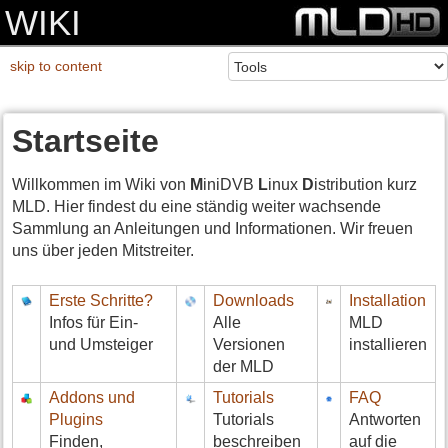
WIKI
skip to content
Startseite
Willkommen im Wiki von
M
iniDVB
L
inux
D
istribution kurz
MLD. Hier findest du eine ständig weiter wachsende
Sammlung an Anleitungen und Informationen. Wir freuen
uns über jeden Mitstreiter.
Erste Schritte?
Downloads
Installation
Infos für Ein-
Alle
MLD
und Umsteiger
Versionen
installieren
der MLD
Addons und
Tutorials
FAQ
Plugins
Tutorials
Antworten
Finden,
beschreiben
auf die